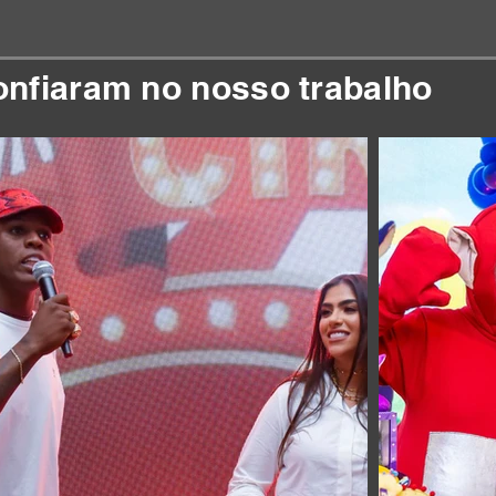
nfiaram no nosso trabalho