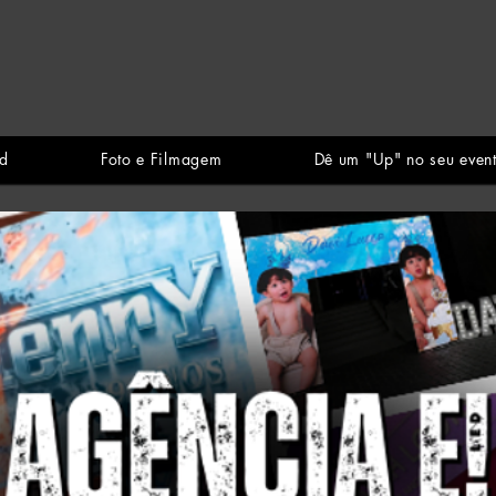
ed
Foto e Filmagem
Dê um "Up" no seu even